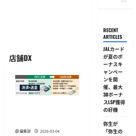
RECENT
ARTICLES
JALカード
店舗DX
が夏のボ
ーナスキ
ャンペー
ンを開
催、最大
決済・送金
30ボーナ
スLSP獲得
JCBとりそな、UWB決済で
の好機
「取り出さない」購買体験
へ。2028年度の本格事業化方
針
弥生が
「弥生の
編集部
2026-03-04