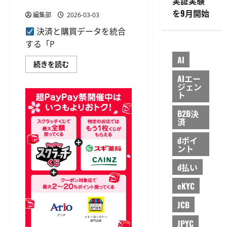
実証実験
る新プラットフォーム
ー
を9月開始
ン
編集部
2026-03-03
実
施
決済と購買データを統合
へ
に
する「P
つ
い
AI
ト
て
続きを読む
ラ
さ
AIエー
ン
ら
ザ
に
ジェン
ク
読
ト
シ
む
ョ
B2B決
ン・
済
メ
デ
ィ
dポイ
ア・
ント
ネ
ッ
ト
d払い
ワ
ー
ク
eKYC
ス
が
JCB
「PFM」
構
想
JPYC
へ、