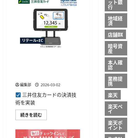
Topwise
ット銀
を
と
行
最
戦
短
略
10
地域経
的
秒
協
済
に
業、
短
決
店舗DX
縮
済
に
端
リテール・EC
つ
末
暗号資
い
「T6
産
て
シ
三井住友カードとシステムギ
さ
リ
ら
ー
本人確
ア、決済端末不要のタブレッ
に
ズ」
認
読
ト型精算機「CPT-100」で店
な
む
ど
舗の省人化へ
業務提
投
入
携
編集部
2026-03-02
で
中
楽天
三井住友カードの決済技
小
店
術を実装
舗
楽天ペ
の
イ
DX
三
続きを読む
支
井
援
楽天ポ
住
へ
イント
友
に
カ
つ
ー