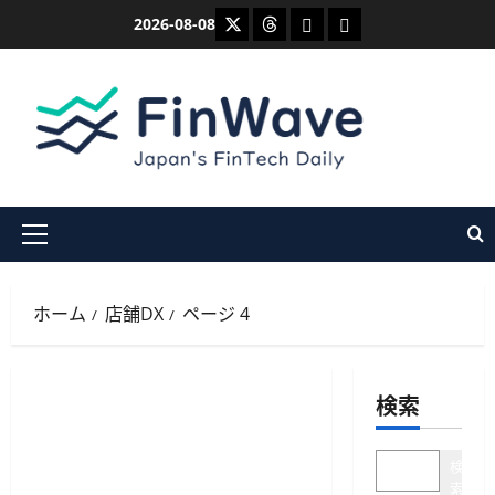
内
X
Threads
Bluesky
Mastodon
2026-08-08
容
を
ス
キ
ッ
プ
メ
イ
ン
ホーム
店舗DX
ページ 4
メ
ニ
ュ
検索
ー
検
索