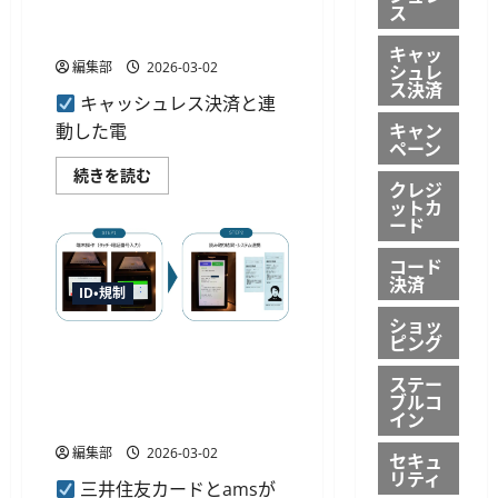
ス
パルケ、決済連動型電子レシ
ク
ー
ート「レシーボ」を公開へ
ポ
キャッ
ン
シュレ
編集部
2026-03-02
配
ス決済
布
キャッシュレス決済と連
若
年
キャン
動した電
層
ペーン
優
遇
パ
続きを読む
の
クレジ
ル
全
ットカ
ケ、
額
決
ード
還
済
元
連
く
コード
動
じ
決済
型
も
ID・規制
電
に
子
ショッ
つ
レ
い
ピング
シ
三井住友カード「stera
て
ー
さ
terminal standard」がマイナ
ト
ステー
ら
「レ
免許証対応へ レンタカー本
ブルコ
に
シ
読
イン
人確認を最短10秒に短縮
ー
む
ボ」
を
編集部
2026-03-02
セキュ
公
リティ
開
三井住友カードとamsが