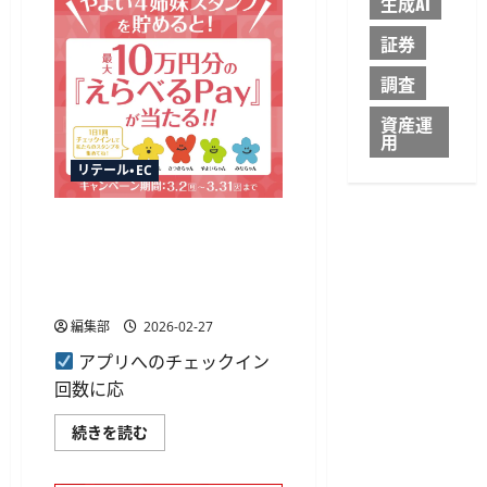
生成AI
い
ド
て
と
さ
シ
証券
ら
ス
に
テ
読
調査
ム
む
ギ
ア、
資産運
決
用
済
端
リテール・EC
末
不
要
の
やよい軒が公式アプリで最大
タ
10万円分の「えらべるPay」
ブ
レ
提供、3月からチェックイン
ッ
キャンペーン
ト
型
編集部
2026-02-27
精
算
機
アプリへのチェックイン
「CPT-
回数に応
100」
で
店
や
続きを読む
舗
よ
の
い
省
軒
人