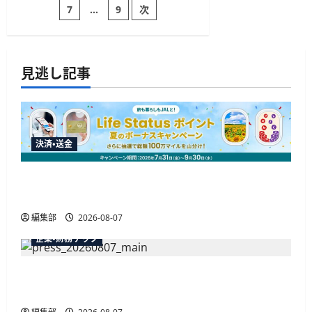
ャ
ト
7
…
9
次
稿
ン
プ
ペ
ラ
ー
ス
の
ン
に
に
セ
つ
ブ
見逃し記事
ペ
い
ン-
て
イ
さ
レ
ー
ら
ブ
に
ン
読
が
ジ
む
初
決済・送金
登
場、
送
抽
選
JALカードが夏のボーナスキャンペーンを開催、
で
り
1
最大30ボーナスLSP獲得の好機
万
ポ
編集部
2026-08-07
イ
ン
企業・財務テック
ト
進
呈
へ
弥生が「弥生の記帳代行AI」β版を提供開始、
に
PAP会員向けに無料で
つ
い
て