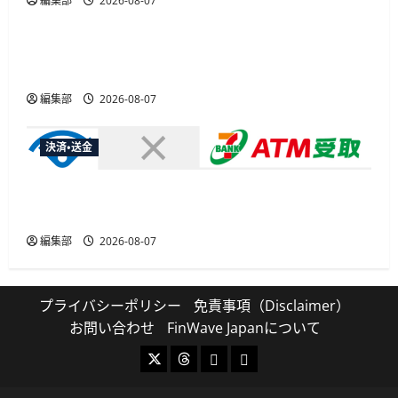
編集部
2026-08-07
広告
さ
ら
に
読
総務省など7府省庁、MetaやXなど大手SNS5社に
む
なりすまし詐欺広告の対策強化を合同要請
編集部
2026-08-07
決済・送金
セブン・ペイメントサービス、須賀川市の妊婦支
援給付金に「ATM受取」を提供開始
編集部
2026-08-07
プライバシーポリシー
免責事項（Disclaimer）
お問い合わせ
FinWave Japanについて
X
Threads
Bluesky
Mastodon