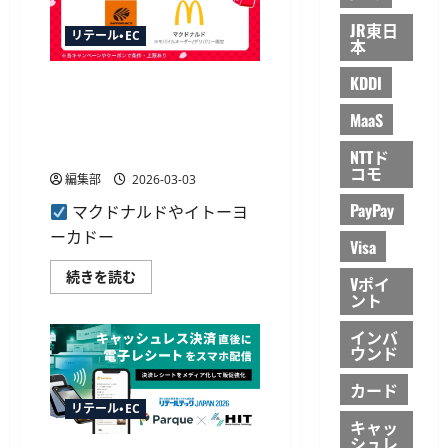
決
JR東日
済
リテール・EC
を
本
経
営
KDDI
資
PayPay「超PayPay祭」でマク
産
ドナルドなどのクーポン配
に
MaaS
変
布 若年層優遇の全額還元く
え
じも
る
NTTド
新
コモ
編集部
2026-03-03
プ
ラ
PayPay
ッ
マクドナルドやイトーヨ
ト
ーカドー
フ
Visa
ォ
ー
PayPay「超
続きを読む
ム
Vポイ
PayPay
に
ント
祭」
つ
で
い
マ
インバ
て
ク
さ
ウンド
ド
ら
ナ
に
カード
ル
読
ド
む
リテール・EC
な
キャッ
ど
シュレ
の