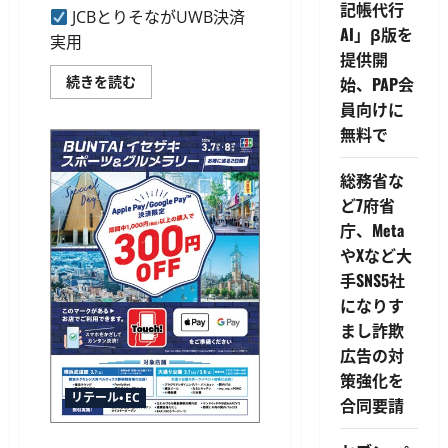
記帳代行
JCBとりそながUWB決済
AI」β版を
実用
提供開
JCB
続きを読む
始、PAP会
と
員向けに
り
そ
無料で
な、
UWB
決
総務省な
済
で
ど7府省
「取
り
庁、Meta
出
さ
やXなど大
な
い」
手SNS5社
購
になりす
買
体
まし詐欺
験
へ。
広告の対
2028
年
策強化を
度
リテール・EC
の
合同要請
本
格
事