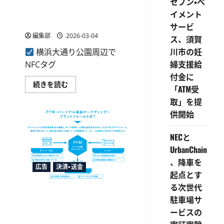
JCB、横浜・伊勢佐木町エリア
セブン・ペ
業
でNFCタグ決済キャンペーン
化
イメント
方
実施へ
サービ
針
に
編集部
2026-03-04
ス、須賀
つ
い
川市の妊
横浜大通り公園周辺で
て
さ
婦支援給
NFCタグ
ら
に
付金に
読
JCB、
続きを読む
「ATM受
む
横
浜・
取」を提
伊
勢
供開始
佐
木
町
NECと
エ
リ
UrbanChain
ア
で
、降車を
広告
決済・送金
NFC
起点とす
タ
グ
る次世代
決
トランザクション・メディア・
済
駐車場サ
ネットワークスが「PFM」構
キ
ャ
ービスの
想へ、決済を経営資産に変え
ン
ペ