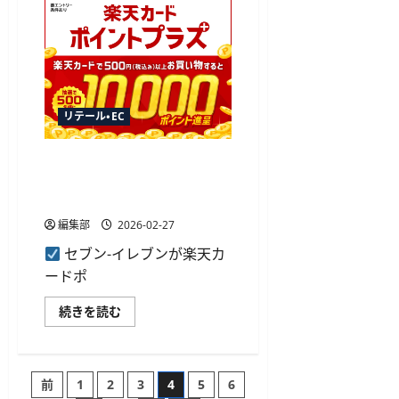
が
化
公
へ
式
に
ア
つ
プ
い
リ
て
で
さ
最
ら
大
に
10
リテール・EC
読
万
む
円
分
楽天カードポイントプラスに
の
「え
セブン-イレブンが初登場、
ら
抽選で1万ポイント進呈へ
べ
る
編集部
2026-02-27
Pay」
提
セブン-イレブンが楽天カ
供、
3
ードポ
月
か
ら
楽
続きを読む
チ
天
ェ
カ
ッ
ー
ク
ド
イ
ポ
投
ン
前
1
2
3
4
5
6
イ
キ
ン