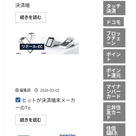
へ
決済端
タッチ
に
つ
決済
い
三
続きを読む
て
ドコモ
井
さ
住
ら
友
に
ブロッ
カ
読
クチェ
ー
む
ーン
ド
「stera
リテール・EC
terminal
ポイン
standard」
ト
が
ヒットがTopwiseと戦略的協
マ
イ
業、決済端末「T6シリーズ」
ポイン
ナ
ト還元
など投入で中小店舗のDX支援
免
許
へ
証
マイナ
対
ンバー
編集部
2026-03-02
応
カード
へ
ヒットが決済端末メーカ
レ
ン
三井住
ーのTo
タ
友カー
カ
ド
ー
ヒ
続きを読む
本
ッ
住信
人
ト
確
が
SBIネ
認