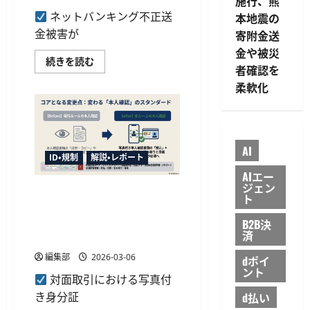
施行、熊
破、
開
ネットバンキング不正送
本地震の
始
約
金被害が
寄附金送
100
金や被災
日
ネ
で
続きを読む
者確認を
ッ
達
ト
成
柔軟化
バ
に
ン
つ
キ
い
ン
て
グ
さ
不
ら
正
に
AI
送
読
ID・規制
解説・レポート
金
む
AIエー
被
ジェン
害
犯収法改正で対面でのICチッ
が
ト
103
プ読み取りが義務化、本人確
億
認の厳格化が金融実務に与え
B2B決
円
済
超、
る影響
証
券
編集部
2026-03-06
dポイ
口
ント
座
対面取引における写真付
や
暗
d払い
き身分証
号