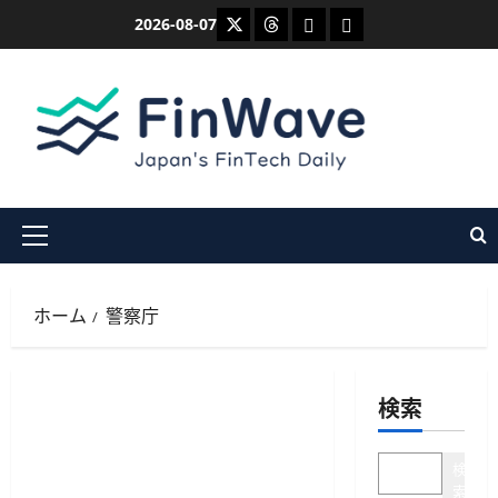
内
X
Threads
Bluesky
Mastodon
2026-08-07
容
を
ス
キ
ッ
プ
メ
イ
ン
ホーム
警察庁
メ
ニ
ュ
検索
ー
検
索