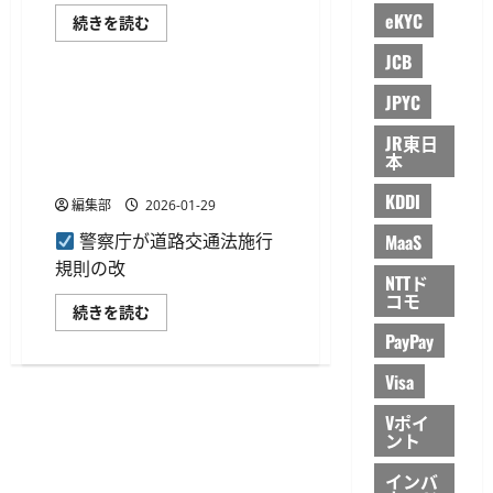
資
eKYC
産
犯
続きを読む
も
収
ID・規制
標
法
JCB
的
改
に
正
——
で
JPYC
スマホ用電子証明書で免許の
2025
対
住所変更を効率化、警察庁が
年
面
JR東日
サ
で
施行規則改正案の意見募集開
本
イ
の
バ
始
IC
ー
チ
KDDI
脅
編集部
2026-01-29
ッ
威
プ
情
読
MaaS
警察庁が道路交通法施行
勢
み
に
規則の改
取
NTTド
つ
り
い
コモ
が
ス
て
続きを読む
義
マ
さ
務
PayPay
ホ
ら
化、
用
に
本
電
読
人
Visa
子
む
確
証
認
明
Vポイ
の
書
ント
厳
で
格
免
化
インバ
許
が