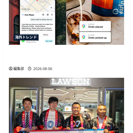
海外トレンド
SquareがGoogleマップの新AI機能「Ask Maps」と
連携、飲食店の自動同期や注文決済に対応
編集部
2026-08-06