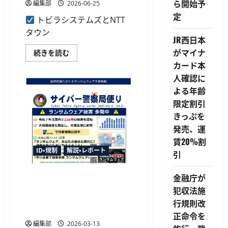
ら開始予
請
編集部
2026-06-25
に
定
つ
トビラシステムズとNTT
い
て
タウン
さ
JR西日本
ら
がマイナ
「詐
に
続きを読む
欺
読
カード本
対
む
策
人確認に
by
NTT
よる年齢
タ
ウ
限定割引
ン
きっぷを
ペ
ー
発売、運
ジ」
が
賃20%割
累
ID・規制
解説・レポート
計
引
100
万
ダ
ネットバンキング不正送金被
金融庁が
ウ
害が103億円超、証券口座や
ン
犯収法施
ロ
暗号資産も標的に——2025
ー
行規則改
ド
年サイバー脅威情勢
正命令を
を
突
編集部
2026-03-13