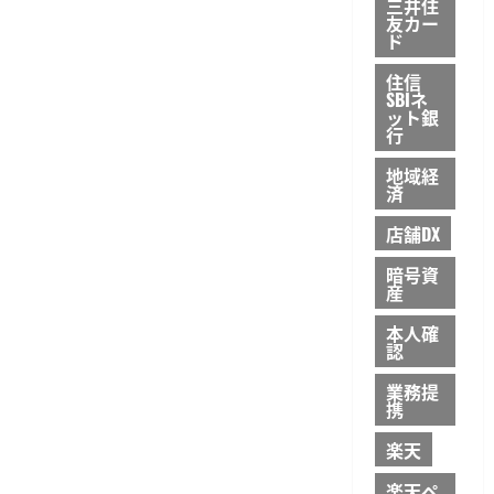
三井住
友カー
ド
住信
SBIネ
ット銀
行
地域経
済
店舗DX
暗号資
産
本人確
認
業務提
携
楽天
楽天ペ