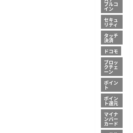
ら
ブルコ
に
イン
読
む
セキュ
リティ
タッチ
決済
ドコモ
ブロッ
クチェ
ーン
ポイン
ト
ポイン
ト還元
マイナ
ンバー
カード