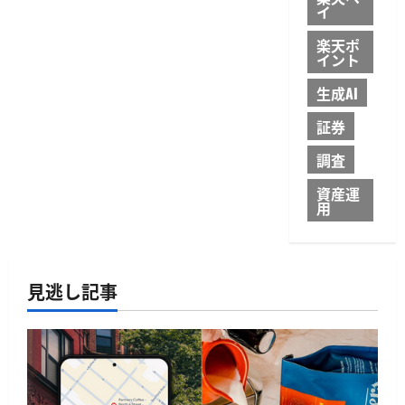
イ
楽天ポ
イント
生成AI
証券
調査
資産運
用
見逃し記事