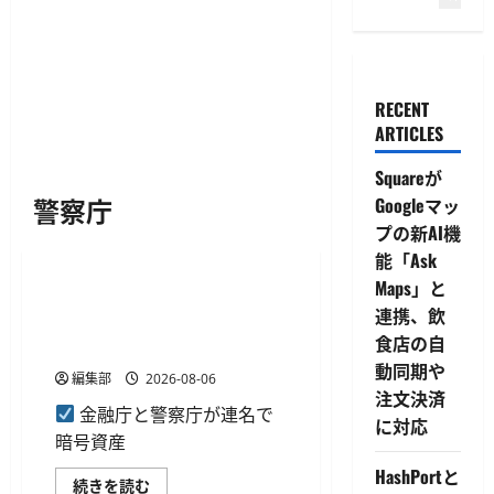
RECENT
ARTICLES
Squareが
警察庁
Googleマッ
プの新AI機
デジタル資産
能「Ask
Maps」と
金融庁と警察庁、日本暗号資
連携、飲
産等取引業協会に詐欺被害防
食店の自
止対策の強化を要請
動同期や
編集部
2026-08-06
注文決済
金融庁と警察庁が連名で
に対応
暗号資産
HashPortと
金
続きを読む