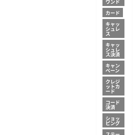
ウンド
の
金
住
融
所
実
カード
変
務
更
に
を
与
キャッ
効
え
シュレ
率
る
ス
化、
影
警
響
察
キャッ
に
庁
つ
シュレ
が
い
ス決済
施
て
行
さ
規
キャン
ら
則
に
ペーン
改
読
正
む
クレジ
案
の
ットカ
意
ード
見
募
コード
集
決済
開
始
に
ショッ
つ
ピング
い
て
さ
ステー