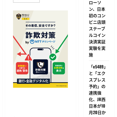
融
ローソ
庁
ン、日本
と
警
初のコン
察
庁、
ビニ店頭
日
本
ステーブ
暗
号
ルコイン
資
決済実証
産
等
実験を実
取
引
施
業
協
会
「e5489」
に
詐
と「エク
欺
被
スプレス
銀行・金融デジタル化
害
防
予約」の
止
連携強
対
「詐欺対策 by NTTタウンペー
策
化、JR西
ジ」が累計100万ダウンロー
の
強
日本が10
ドを突破、開始約100日で達
化
を
成
月20日か
要