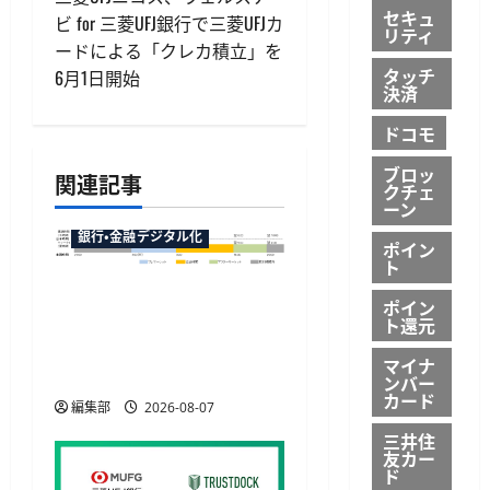
ビ
セキュ
ビ for 三菱UFJ銀行で三菱UFJカ
リティ
ゲ
ードによる「クレカ積立」を
タッチ
6月1日開始
ー
決済
シ
ドコモ
ブロッ
ョ
関連記事
クチェ
ーン
ン
銀行・金融デジタル化
ポイン
ト
マネックス証券が米国株
ポイン
の23時間取引に対応へ、
ト還元
12月6日から日中の取引が
マイナ
可能に
ンバー
カード
編集部
2026-08-07
三井住
友カー
ド