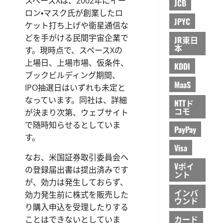
スペースXは、2002年にイー
JCB
ロン・マスク氏が創業したロ
JPYC
ケット打ち上げや衛星通信な
どを手がける民間宇宙企業で
JR東日
本
す。現時点で、スペースXの
上場日、上場市場、仮条件、
KDDI
ブックビルディング期間、
MaaS
IPO抽選日はいずれも未定と
なっています。同社は、詳細
NTTド
コモ
が決まり次第、ウェブサイト
で随時知らせるとしていま
PayPay
す。
Visa
なお、米国証券取引委員会へ
Vポイ
の登録届出書は提出済みです
ント
が、効力は発生しておらず、
インバ
効力発生前に株式を販売した
ウンド
り購入申込を受理したりする
カード
ことはできないとしていま