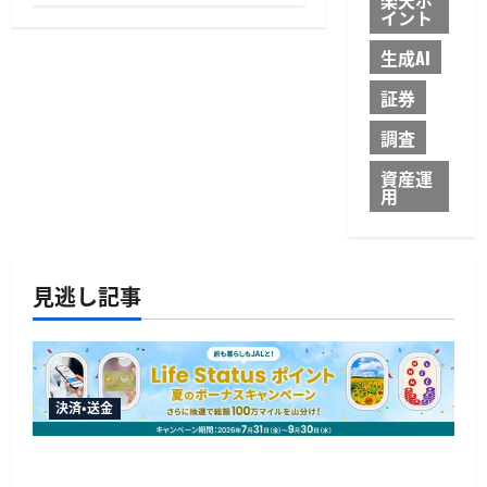
イント
生成AI
証券
調査
資産運
用
見逃し記事
決済・送金
JALカードが夏のボーナスキャンペーンを開催、