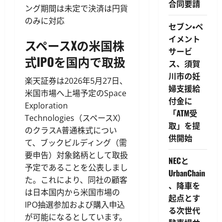
合同要請
ング期間は未定で決済は円貨
のみに対応
セブン・ペ
イメント
スペースXの米国株
サービ
式IPOを国内で取扱
ス、須賀
川市の妊
楽天証券は2026年5月27日、
婦支援給
米国市場へ上場予定のSpace
付金に
Exploration
「ATM受
Technologies（スペースX）
取」を提
のクラスA普通株式につい
供開始
て、ブックビルディング（需
要申告）対象銘柄として取扱
NECと
予定であることを公表しまし
UrbanChain
た。これにより、同社の顧客
、降車を
は日本国内から米国市場の
起点とす
IPO抽選参加および購入申込
る次世代
が可能になるとしています。