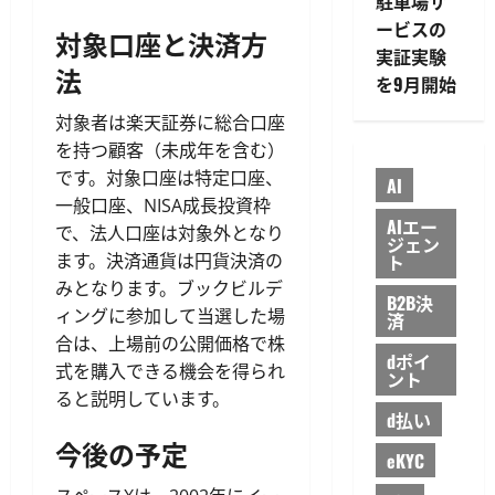
駐車場サ
ービスの
対象口座と決済方
実証実験
法
を9月開始
対象者は楽天証券に総合口座
を持つ顧客（未成年を含む）
です。対象口座は特定口座、
AI
一般口座、NISA成長投資枠
AIエー
で、法人口座は対象外となり
ジェン
ます。決済通貨は円貨決済の
ト
みとなります。ブックビルデ
B2B決
ィングに参加して当選した場
済
合は、上場前の公開価格で株
dポイ
式を購入できる機会を得られ
ント
ると説明しています。
d払い
今後の予定
eKYC