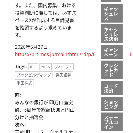
す。また、国内募集における
キャッ
投資判断に際しては、必ずス
シュレ
ス
ペースXが作成する目論見書
を確認するよう求めていま
キャッ
シュレ
す。
ス決済
2026年5月27日
キャン
ペーン
https://prtimes.jp/main/html/rd/p/000000723.00001
クレジ
Tags:
IPO
NISA
スペースX
ットカ
ード
ブックビルディング
楽天証券
米国株式
コード
決済
投
前:
ショッ
みんなの銀行が170万口座突
稿
ピング
破、5周年で総額1,500万円山
分けと抽選会
ステー
ナ
ブルコ
次へ:
イン
三菱UFJニコス、ウェルスナ