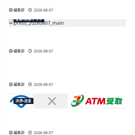
最大30ボーナスLSP獲得の好機
編集部
2026-08-07
企業・財務テック
弥生が「弥生の記帳代行AI」β版を提供開始、
PAP会員向けに無料で
編集部
2026-08-07
広告
総務省など7府省庁、MetaやXなど大手SNS5社に
なりすまし詐欺広告の対策強化を合同要請
編集部
2026-08-07
決済・送金
セブン・ペイメントサービス、須賀川市の妊婦支
援給付金に「ATM受取」を提供開始
編集部
2026-08-07