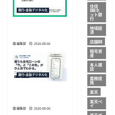
住信
SBIネ
銀行・金融デジタル化
ット銀
行
三菱UFJ銀行の請求書買取
地域経
にTRUSTDOCK導入、公的
済
個人認証を活用
店舗DX
編集部
2026-08-06
暗号資
産
本人確
認
銀行・金融デジタル化
業務提
携
TakeKApp、住宅ローン管
楽天
理アプリ『わたしの住宅
ローン管理』を提供開始
楽天ペ
イ
編集部
2026-08-06
楽天ポ