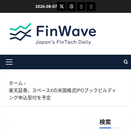
内
X
Threads
Bluesky
Mastodon
2026-08-07
容
を
ス
キ
ッ
プ
メ
イ
ン
ホーム
メ
楽天証券、スペースXの米国株式IPOブックビルディ
ニ
ング申込受付を予定
ュ
ー
検索