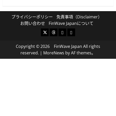
プライバシーポリシー
免責事項（Disclaimer）
お問い合わせ
FinWave Japanについて
X
Threads
Bluesky
Mastodon
Copyright © 2026 FinWave Japan All rights
reserved.
|
MoreNews
by AF themes。