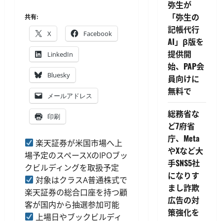
弥生が
「弥生の
共有:
記帳代行
X
Facebook
AI」β版を
提供開
LinkedIn
始、PAP会
Bluesky
員向けに
無料で
メールアドレス
総務省な
印刷
ど7府省
庁、Meta
楽天証券が米国市場へ上
やXなど大
場予定のスペースXのIPOブッ
手SNS5社
クビルディングを取扱予定
になりす
対象はクラスA普通株式で
まし詐欺
楽天証券の総合口座を持つ顧
広告の対
客が国内から抽選参加可能
策強化を
上場日やブックビルディ