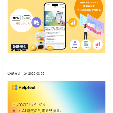
決済・送金
Event Lead PLUSがApple Pay・Google Pay対応、決
済と顧客データ取得を一体化
編集部
2026-08-05