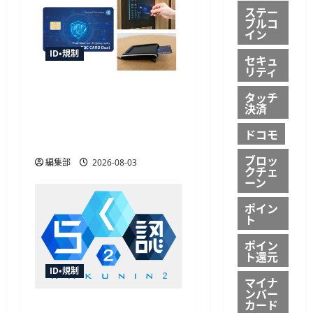
ステー
ブルコ
イン
ID・規制
セキュ
リティ
TOPPAN、世界初の耐量子
タッチ
計算機暗号搭載デュアル
決済
インターフェイスICカー
ドコモ
ドを開発
ブロッ
編集部
2026-08-03
クチェ
ーン
ポイン
ト
ポイン
ト還元
ID・規制
マイナ
ンバー
カード
飛天ジャパンが「らく認