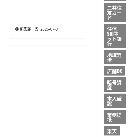
2」を提供開始、FIDO2や
三井住
友カー
パスキー対応で認証基盤
ド
を刷新
住信
編集部
2026-07-31
SBIネ
ット銀
行
地域経
済
店舗DX
暗号資
産
本人確
認
業務提
携
楽天