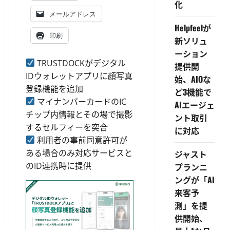
化
メールアドレス
Helpfeelが
印刷
新ソリュ
ーション
TRUSTDOCKがデジタル
提供開
IDウォレットアプリに顔写真
始、AIOな
登録機能を追加
ど3機能で
マイナンバーカードのIC
AIエージェ
チップ内情報とその場で撮影
ント取引
するセルフィーを突合
に対応
利用者の事前同意許可が
ある場合のみ対応サービスと
ジャスト
のID連携時に提供
プランニ
ングが「AI
来客予
測」を提
供開始、