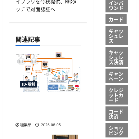
イブラリを今秋提供、NFCタ
インバ
ゲ
ウンド
ッチで対面認証へ
ー
カード
キャッ
シ
シュレ
関連記事
ス
ョ
キャッ
シュレ
ン
ス決済
キャン
ペーン
ID・規制
クレジ
ットカ
ード
センサデータストアシス
テムの国際標準化へ審議
コード
開始、TISIなど4者が提案
決済
編集部
2026-08-05
ショッ
ピング