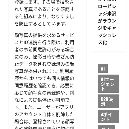
登録します。その場で撮影さ
ロービレ
れた写真であることを確認す
ッジ米沢
る仕組みにより、なりすまし
がラウン
を防止するとしています。
ジをキャ
ッシュレ
顔写真の提供を求めるサービ
ス化
スとID連携を行う際は、利用
者の事前同意許可がある場合
にのみ、撮影日時や改ざん防
止データを含む登録済みの顔
AI
写真が提供されます。利用履
歴からはいつでも個人情報の
AIエー
ジェン
同意履歴を確認でき、必要に
ト
応じて顔写真の再登録や、削
B2B決
除による提供停止が可能で
済
す。また、ユーザーがアプリ
dポイ
のアカウント自体を削除した
ント
場合は、登録されている顔写
真や登録履歴が即座に物理削