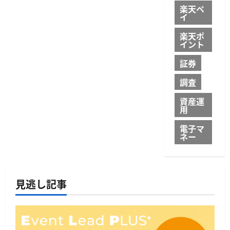
楽天ペ
イ
楽天ポ
イント
証券
調査
資産運
用
電子マ
ネー
見逃し記事