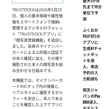
最大1か月
先まで15分
TRUSTDOCKは2026年5月25
単位で予
日、個人の基本情報や属性情
測
報をスマートフォンで格納・
管理するデジタルIDウォレッ
ふくおか
ト「TRUSTDOCKアプリ」に
FGが3行の
「顔写真登録機能」を追加し
アプリに
ました。従来のマイナンバー
生成AIチャ
カードによる公的個人認証で
ットボッ
の本人確認に加え、その場で
トを導
撮影された本人の顔写真を組
入、来店
み合わせる仕組みです。
予約の入
力削減も
本機能では、マイナンバーカ
ードのICチップ内の情報と、
飛天ジャ
リアルタイムに撮影するセル
パンのPay
フィーを突合し、本人である
BOX導入、
ことを確認した上でアプリに
ホテルス