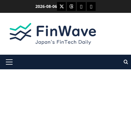
内
X
Threads
Bluesky
Mastodon
2026-08-06
容
を
ス
キ
ッ
プ
メ
イ
ン
メ
ニ
ュ
ー