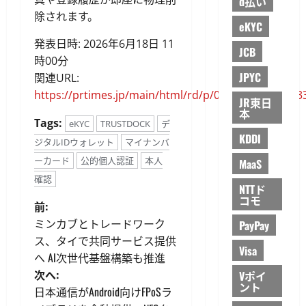
d払い
除されます。
eKYC
発表日時: 2026年6月18日 11
JCB
時00分
JPYC
関連URL:
https://prtimes.jp/main/html/rd/p/000000391.00003
JR東日
本
Tags:
eKYC
TRUSTDOCK
デ
KDDI
ジタルIDウォレット
マイナンバ
ーカード
公的個人認証
本人
MaaS
確認
NTTド
コモ
投
前:
ミンカブとトレードワーク
PayPay
稿
ス、タイで共同サービス提供
Visa
へ AI次世代基盤構築も推進
ナ
次へ:
Vポイ
ント
ビ
日本通信がAndroid向けFPoSラ