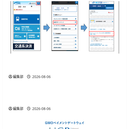
交通系決済
JR西日本がマイナカード本人確認による年齢限
定割引きっぷを発売、運賃20%割引
編集部
2026-08-06
ID・規制
金融庁が犯収法施行規則改正命令を施行、熊本
地震の寄附金送金や被災者確認を柔軟化
編集部
2026-08-06