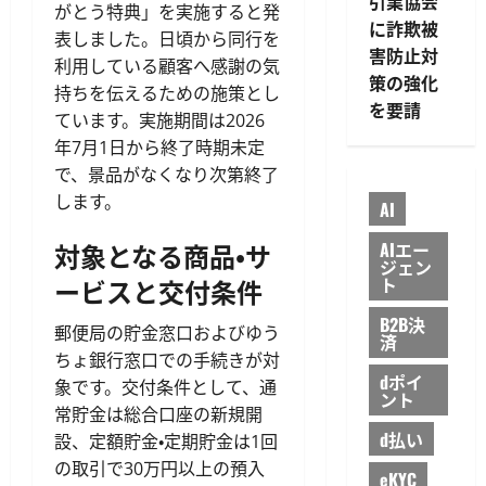
引業協会
がとう特典」を実施すると発
に詐欺被
表しました。日頃から同行を
害防止対
利用している顧客へ感謝の気
策の強化
持ちを伝えるための施策とし
を要請
ています。実施期間は2026
年7月1日から終了時期未定
で、景品がなくなり次第終了
します。
AI
対象となる商品・サ
AIエー
ジェン
ービスと交付条件
ト
B2B決
郵便局の貯金窓口およびゆう
済
ちょ銀行窓口での手続きが対
dポイ
象です。交付条件として、通
ント
常貯金は総合口座の新規開
d払い
設、定額貯金・定期貯金は1回
の取引で30万円以上の預入
eKYC