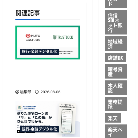
ド
シ
関連記事
住信
ョ
SBIネ
ット銀
行
ン
地域経
済
銀行・金融デジタル化
店舗DX
三菱UFJ銀行の請求書買取
暗号資
産
にTRUSTDOCK導入、公的
個人認証を活用
本人確
認
編集部
2026-08-06
業務提
携
楽天
楽天ペ
銀行・金融デジタル化
イ