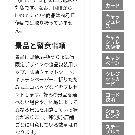
（iDeCo）は新規申し込みが
カード
対象です。なお、国債から
iDeCoまでの4商品は簡易郵
キャッ
シュレ
便局では取り扱っていませ
ス
ん。
キャッ
シュレ
景品と留意事項
ス決済
景品は郵便局・ゆうちょ銀行
キャン
ペーン
限定デザインの食品包装用ラ
ップ、除菌ウェットシート、
クレジ
ットカ
キッチンペーパー、折りたた
ード
み式エコバッグなどをプレゼ
コード
ントします。好みの景品を選
決済
べない場合や、地域によって
異なる景品を用意している場
ショッ
ピング
合があります。郵便局・店舗
ごとに用意している数量は異
ステー
ブルコ
なります。