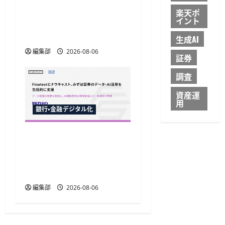
TakeKApp、住宅ローン管
楽天ポ
イント
理アプリ『わたしの住宅
ローン管理』を提供開始
生成AI
編集部
2026-08-06
証券
調査
資産運
用
銀行・金融デジタル化
Finatextとナウキャスト、
みずほ証券のAI駆動開発
とデータ基盤移行を包括
支援
編集部
2026-08-06