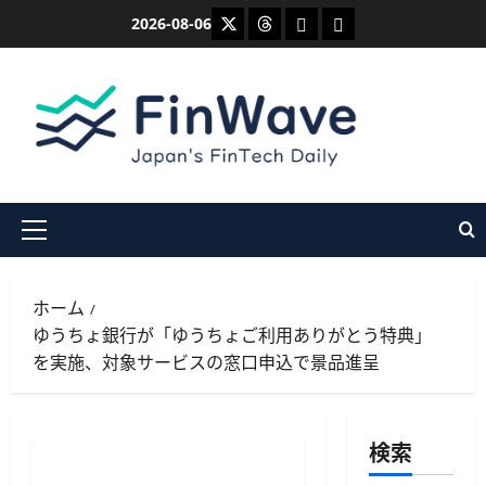
内
X
Threads
Bluesky
Mastodon
2026-08-06
容
を
ス
キ
ッ
プ
メ
イ
ン
ホーム
メ
ゆうちょ銀行が「ゆうちょご利用ありがとう特典」
ニ
を実施、対象サービスの窓口申込で景品進呈
ュ
ー
検索