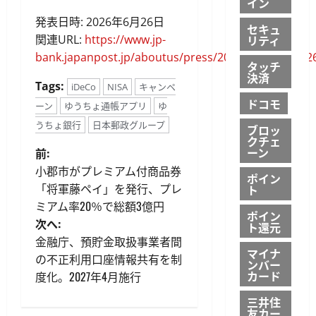
イン
発表日時: 2026年6月26日
セキュ
関連URL:
https://www.jp-
リティ
bank.japanpost.jp/aboutus/press/2026/pdf/pr26062
タッチ
決済
Tags:
iDeCo
NISA
キャンペ
ドコモ
ーン
ゆうちょ通帳アプリ
ゆ
うちょ銀行
日本郵政グループ
ブロッ
クチェ
投
ーン
前:
小郡市がプレミアム付商品券
ポイン
稿
「将軍藤ペイ」を発行、プレ
ト
ミアム率20％で総額3億円
ナ
ポイン
次へ:
ト還元
ビ
金融庁、預貯金取扱事業者間
マイナ
の不正利用口座情報共有を制
ンバー
ゲ
カード
度化。2027年4月施行
ー
三井住
友カー