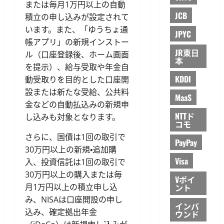
または毎月1万円以上の自動
JCB
積立の申し込みが設定されて
います。また、「ゆうちょ通
JPYC
帳アプリ」の新規インストー
JR東日
ル（口座登録後、ホーム画面
本
を提示）、給与受取や年金自
KDDI
動受取りを目的とした口座開
設または新たな受給、公共料
MaaS
金などの自動払込みの新規申
NTTド
し込みも対象となります。
コモ
さらに、国債は1回の取引で
PayPay
30万円以上の新規・追加購
Visa
入、投資信託は1回の取引で
30万円以上の購入または毎
Vポイ
月1万円以上の積立申し込
ント
み、NISAは口座開設の申し
インバ
込み、確定拠出年金
ウンド