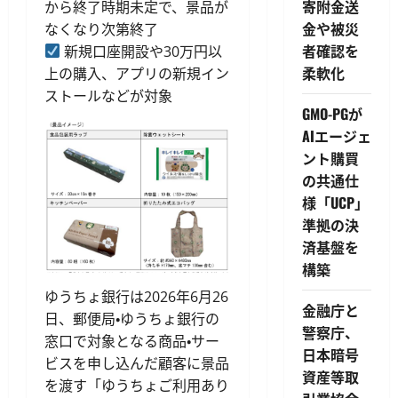
寄附金送
から終了時期未定で、景品が
金や被災
なくなり次第終了
者確認を
新規口座開設や30万円以
柔軟化
上の購入、アプリの新規イン
ストールなどが対象
GMO-PGが
AIエージェ
ント購買
の共通仕
様「UCP」
準拠の決
済基盤を
構築
ゆうちょ銀行は2026年6月26
金融庁と
日、郵便局・ゆうちょ銀行の
警察庁、
窓口で対象となる商品・サー
日本暗号
ビスを申し込んだ顧客に景品
資産等取
を渡す「ゆうちょご利用あり