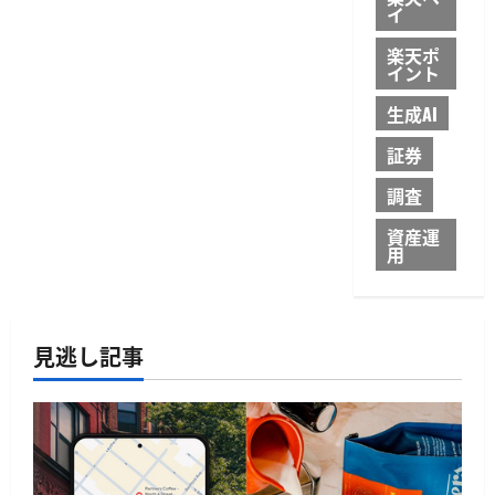
年
イ
率
3％
に
楽天ポ
つ
イント
い
て
生成AI
さ
ら
に
証券
読
む
調査
資産運
用
見逃し記事