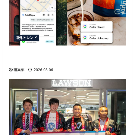
海外トレンド
SquareがGoogleマップの新AI機能「Ask Maps」と
連携、飲食店の自動同期や注文決済に対応
編集部
2026-08-06