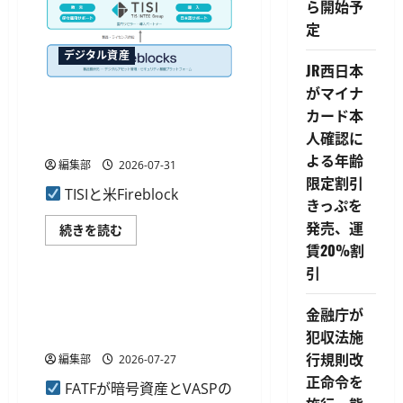
ら開始予
請
暗
に
号
定
つ
資
い
産
て
の
デジタル資産
さ
交
JR西日本
ら
換
がマイナ
に
に
TISIと米Fireblocksが国内初の
読
対
カード本
む
応、
リセラー契約を締結、金融機
1200
人確認に
関向けウォレット基盤を提供
ポ
イ
よる年齢
編集部
2026-07-31
ン
限定割引
ト
TISIと米Fireblock
か
きっぷを
ら
BTC
発売、運
TISI
続きを読む
な
と
ど
賃20%割
デジタル資産
米
3
Fireblocks
銘
引
が
柄
国
FATF、暗号資産とVASPの基準
へ
内
に
金融庁が
実施状況に関する第7次報告
初
つ
の
い
書を公表
犯収法施
リ
て
セ
行規則改
さ
編集部
2026-07-27
ラ
ら
正命令を
ー
に
FATFが暗号資産とVASPの
契
読