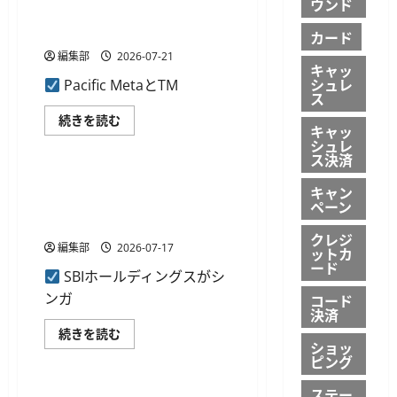
ウンド
マ
む
外ブロックチェーン企業の日
イ
本参入を法務と事業で支援
ナ
カード
ン
編集部
2026-07-21
バ
キャッ
ー
シュレ
Pacific MetaとTM
カ
ス
ー
ド
Pacific
続きを読む
連
キャッ
Meta
携
デジタル資産
シュレ
と
の
TMI
ス決済
デ
が
ジ
協
SBIホールディングスがシン
タ
キャン
業、
ル
ガポールの暗号資産大手
ペーン
海
資
外
産
Coinhakoを連結子会社化
ブ
ア
クレジ
ロ
プ
編集部
2026-07-17
ットカ
ッ
リ
ード
ク
に
SBIホールディングスがシ
チ
つ
ェ
い
ンガ
コード
ー
て
決済
ン
さ
企
ら
SBI
続きを読む
業
に
ショッ
ホ
デジタル資産
の
読
ー
ピング
日
む
ル
本
デ
ステー
参
ィ