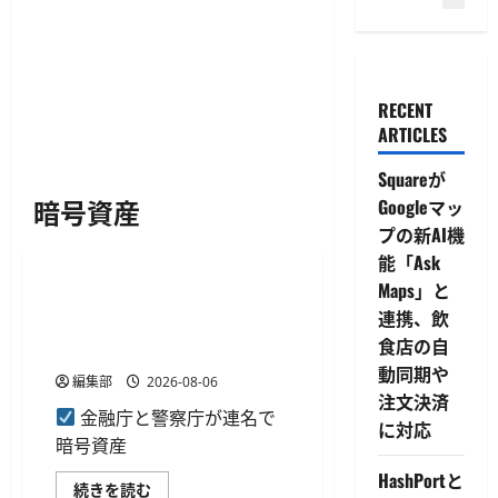
RECENT
ARTICLES
Squareが
暗号資産
Googleマッ
プの新AI機
デジタル資産
能「Ask
Maps」と
金融庁と警察庁、日本暗号資
連携、飲
産等取引業協会に詐欺被害防
食店の自
止対策の強化を要請
動同期や
編集部
2026-08-06
注文決済
金融庁と警察庁が連名で
に対応
暗号資産
HashPortと
金
続きを読む