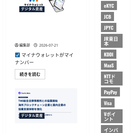
さ
ス
eKYC
ら
テ
デジタル資産
に
ー
読
JCB
ブ
む
ル
マイナウォレットが一般提供
コ
JPYC
イ
開始、マイナンバーカード連
ン
携のデジタル資産アプリ
や
JR東日
ト
本
ー
編集部
2026-07-21
ク
ン
KDDI
マイナウォレットがマイ
化
の
ナンバー
MaaS
日
本
マ
続きを読む
市
NTTド
イ
場
コモ
ナ
開
ウ
拓
ォ
を
PayPay
レ
支
ッ
援
Visa
ト
に
が
つ
一
い
Vポイ
般
て
デジタル資産
ント
提
さ
供
ら
開
に
インバ
Pacific MetaとTMIが協業、海
始、
読