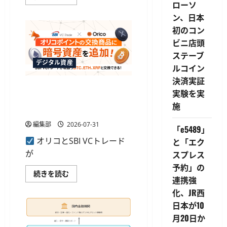
融
ローソ
庁
ン、日本
と
警
初のコン
察
庁、
ビニ店頭
日
本
ステーブ
暗
デジタル資産
号
ルコイン
資
決済実証
産
オリコポイントが暗号資産の
等
実験を実
取
交換に対応、1200ポイントか
引
施
業
らBTCなど3銘柄へ
協
会
編集部
2026-07-31
「e5489」
に
詐
オリコとSBI VCトレード
と「エク
欺
被
が
スプレス
害
防
予約」の
止
オ
続きを読む
連携強
対
リ
策
コ
化、JR西
の
ポ
強
イ
日本が10
化
ン
を
ト
月20日か
要
が