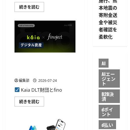
施行、熊
約
む
を
FATF、
続きを読む
本地震の
締
暗
結、
寄附金送
号
金
資
融
金や被災
産
機
と
者確認を
関
VASP
向
の
柔軟化
け
基
ウ
準
デジタル資産
ォ
実
レ
施
ッ
状
ト
Kaiaとfinojectが業務提携、ス
況
基
AI
に
テーブルコインやトークン化
盤
関
を
す
の日本市場開拓を支援
AIエー
提
る
供
ジェン
第
編集部
2026-07-24
に
ト
7
つ
次
Kaia DLT財団とfino
い
報
B2B決
て
告
済
さ
書
Kaia
続きを読む
ら
を
と
に
公
dポイ
finoject
読
表
が
ント
む
に
業
つ
務
d払い
い
提
て
携、