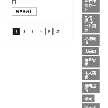
三井住
ド
円
読
ル
友カー
む
到
ド
達
SBI
続きを読む
に
VC
住信
つ
ト
SBIネ
い
レ
て
ー
ット銀
さ
ド
行
投
1
2
3
4
5
次
ら
が
に
JPYSC
地域経
読
レ
稿
む
ン
済
デ
ィ
の
店舗DX
ン
グ
の
暗号資
ペ
申
産
込
み
ー
を
本人確
7
認
月
ジ
16
業務提
日
に
携
送
開
始
楽天
へ、
り
当
初
楽天ペ