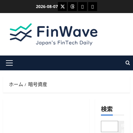
内
X
Threads
Bluesky
Mastodon
2026-08-07
容
を
ス
キ
ッ
プ
メ
イ
ン
ホーム
暗号資産
メ
ニ
ュ
検索
ー
検
索