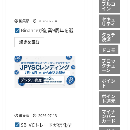
Binance創業9周年、世界3億
入
ブルコ
ン
2,200万人利用と累計取引
を
グ
イン
法
ス
156.4兆ドル到達
務
が
セキュ
と
シ
編集部
2026-07-14
事
リティ
ン
業
ガ
Binanceが創業9周年を迎
で
ポ
タッチ
支
ー
決済
援
ル
Binance
続きを読む
に
の
創
つ
暗
ドコモ
業
い
号
9
て
資
周
さ
ブロッ
産
年、
ら
大
クチェ
世
に
手
ーン
界
読
Coinhako
3
む
を
億
ポイン
デジタル資産
連
2,200
ト
結
万
子
人
会
SBI VCトレードがJPYSCレン
利
ポイン
社
用
ト還元
ディングの申込みを7月16日
化
と
に
累
に開始へ、当初年率3％
つ
マイナ
計
い
取
ンバー
編集部
2026-07-13
て
引
カード
さ
156.4
SBI VCトレードが信託型
ら
兆
に