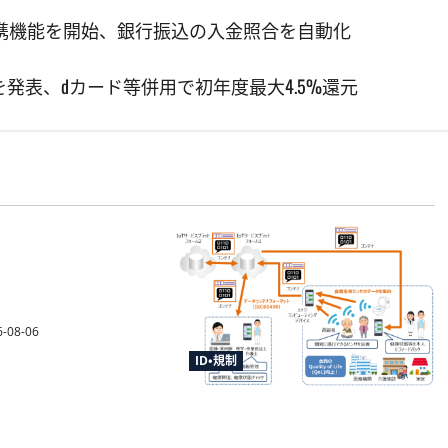
連携機能を開始、銀行振込の入金照合を自動化
発表、dカード等併用で初年度最大4.5%還元
収法施行規則改正命
熊本地震の寄附金送
確認を柔軟化
-08-06
ID・規制
センサデータストアシステムの
国際標準化へ審議開始、TISIな