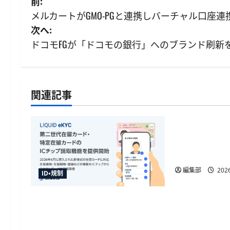
投
前:
メルカートがGMO-PGと連携しバーチャル口座
稿
次へ:
ナ
ドコモFGが「ドコモの銀行」へのブランド刷新を
ビ
ゲ
関連記事
ID・規制
ー
シ
金融庁が犯
令を施行、
ョ
金や被災者
ン
編集部
2026
ID・規制
「LIQUID eKYC」が新様式在留カ
ードのIC読取に対応、テキスト
データを直接取得