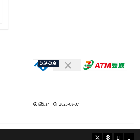
決済・送金
やXなど大
欺広告の対
セブン・ペイメントサービス、須賀川
市の妊婦支援給付金に「ATM受取」を
提供開始
編集部
2026-08-07
X
Threads
Bluesky
Mast