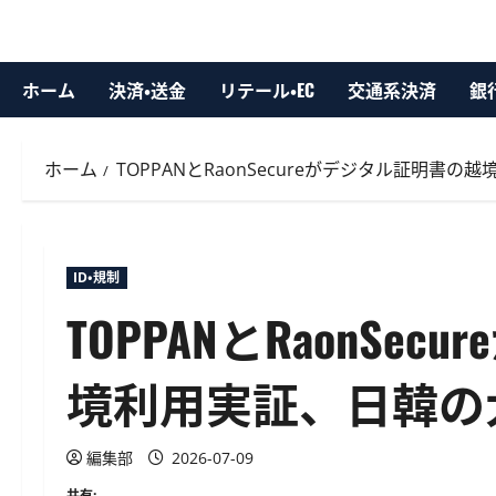
ホーム
決済・送金
リテール・EC
交通系決済
銀
ホーム
TOPPANとRaonSecureがデジタル証明書
ID・規制
TOPPANとRaonSe
境利用実証、日韓の
編集部
2026-07-09
共有: