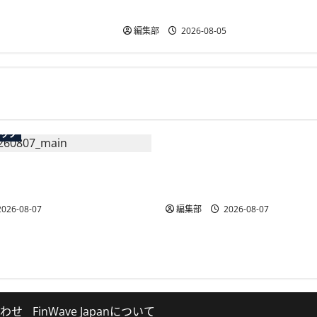
ど4者が提案
編集部
2026-08-05
広告
テック
総務省など7府省庁、Meta
生の記帳代行AI」β版を提
手SNS5社になりすまし詐
AP会員向けに無料で
策強化を合同要請
026-08-07
編集部
2026-08-07
わせ
FinWave Japanについて