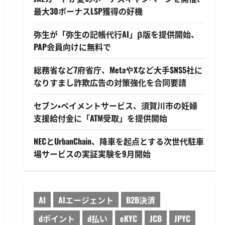
最大30ボーナスLSP獲得の好機
弥生が「弥生の記帳代行AI」β版を提供開始、
PAP会員向けに無料で
総務省など7府省庁、MetaやXなど大手SNS5社に
なりすまし詐欺広告の対策強化を合同要請
セブン・ペイメントサービス、須賀川市の妊婦
支援給付金に「ATM受取」を提供開始
NECとUrbanChain、降車を起点とする次世代駐車
場サービスの実証実験を9月開始
AI
AIエージェント
B2B決済
dポイント
d払い
eKYC
JCB
JPYC