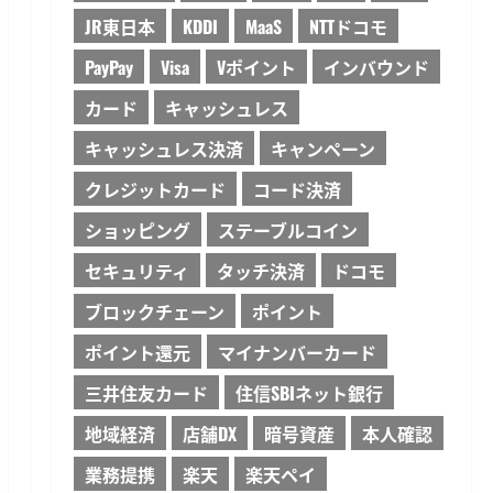
JR東日本
KDDI
MaaS
NTTドコモ
PayPay
Visa
Vポイント
インバウンド
カード
キャッシュレス
キャッシュレス決済
キャンペーン
クレジットカード
コード決済
ショッピング
ステーブルコイン
セキュリティ
タッチ決済
ドコモ
ブロックチェーン
ポイント
ポイント還元
マイナンバーカード
三井住友カード
住信SBIネット銀行
地域経済
店舗DX
暗号資産
本人確認
業務提携
楽天
楽天ペイ