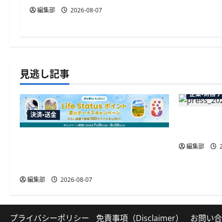
編集部
2026-08-07
見逃し記事
企業・財務
決済・送金
弥生が「弥
供開始、P
JALカードが夏のボーナスキャンペー
編集部
2
ンを開催、最大30ボーナスLSP獲得の
好機
編集部
2026-08-07
プライバシーポリシー
免責事項（Disclaimer）
お問い合