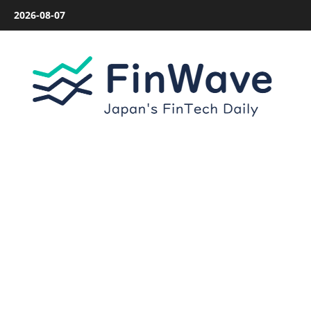
内
2026-08-07
容
を
ス
キ
ッ
プ