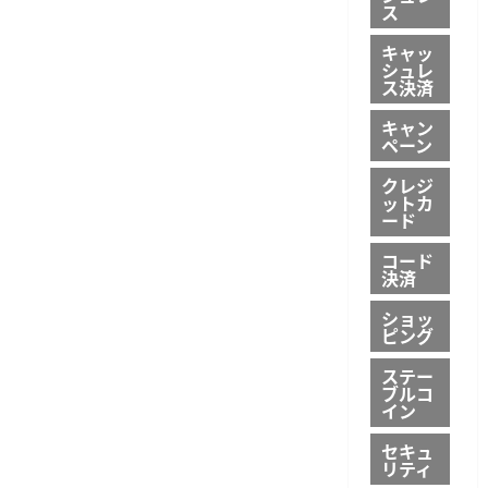
と
ス
化
デ
す
ビ
る
キャッ
ッ
傾
シュレ
ト
向
カ
ス決済
に
ー
つ
ド
い
キャン
発
て
ペーン
行
さ
キ
ら
ャ
に
クレジ
ン
読
ットカ
ペ
む
ード
ー
ン
を
コード
開
決済
始、
最
大
ショッ
5
ピング
万
ウ
ォ
ステー
ン
ブルコ
を
イン
付
与
セキュ
に
つ
リティ
い