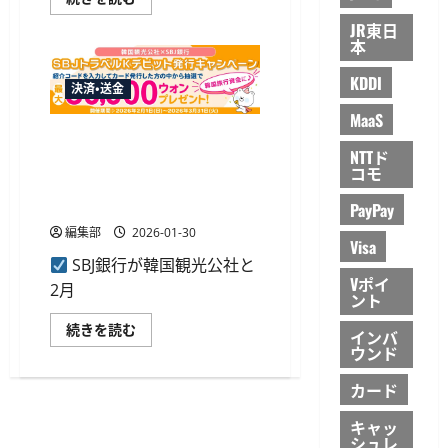
つ
ニ
い
ー
JR東日
て
銀
本
さ
行、
ら
海
に
KDDI
外
決済・送金
読
旅
む
行
MaaS
の
実
SBJ銀行、韓国観光公社とデ
施
NTTド
ビットカード発行キャンペー
率
コモ
が
ンを開始、最大5万ウォンを
43％
付与
へ
PayPay
上
編集部
2026-01-30
昇、
Visa
渡
航
SBJ銀行が韓国観光公社と
先
Vポイ
2月
は
ント
欧
州
SBJ
続きを読む
と
インバ
銀
東
ウンド
行、
南
韓
ア
国
カード
ジ
観
ア
光
へ
キャッ
公
二
社
シュレ
極