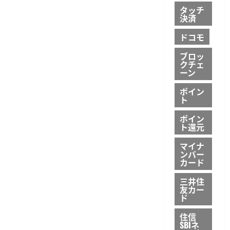
て
タッチ
さ
決済
ら
に
読
ドコモ
む
ブロッ
クチェ
ーン
ポイン
ト
ポイン
ト還元
マイナ
ンバー
カード
三井住
友カー
ド
住信
SBIネ