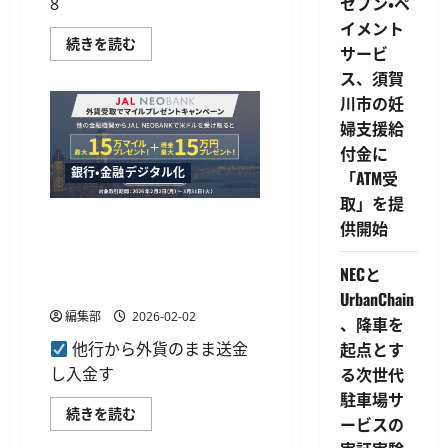
セブン・ペ
8
進
呈
イメント
の
ソ
続きを読む
サービ
キ
ニ
ャ
ー
ス、須賀
ン
銀
ペ
行
川市の妊
ー
の
ン
婦支援給
外
を
貨
付金に
開
預
始
金
銀行・金融デジタル化
「ATM受
に
残
つ
高
取」を提
い
が
て
JAL NEOBANK、他行からの外
8,000
供開始
さ
億
貨送金受取で最大15万マイル
ら
円
に
付与、現金還元との併用も可
に
NECと
読
到
能
む
達、
UrbanChain
国
編集部
2026-02-02
、降車を
内
個
起点とす
他行から外貨のまま送金
人
市
る次世代
し入金す
場
で
駐車場サ
11％
JAL
続きを読む
超
ービスの
NEOBANK、
の
他