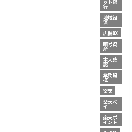
ット銀
行
地域経
済
店舗DX
暗号資
産
本人確
認
業務提
携
楽天
楽天ペ
イ
楽天ポ
イント