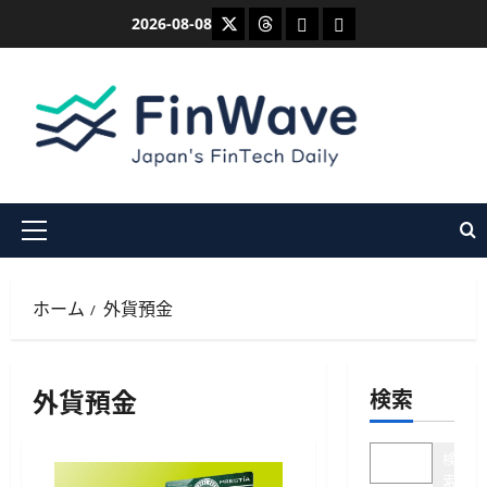
内
X
Threads
Bluesky
Mastodon
2026-08-08
容
を
ス
キ
ッ
プ
メ
イ
ン
ホーム
外貨預金
メ
ニ
ュ
外貨預金
検索
ー
検
索