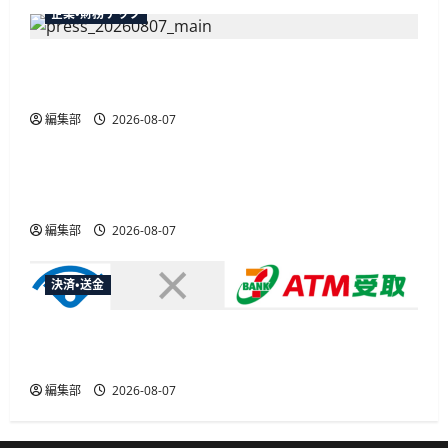
企業・財務テック
弥生が「弥生の記帳代行AI」β版を提供開始、
PAP会員向けに無料で
編集部
2026-08-07
広告
総務省など7府省庁、MetaやXなど大手SNS5社に
なりすまし詐欺広告の対策強化を合同要請
編集部
2026-08-07
決済・送金
セブン・ペイメントサービス、須賀川市の妊婦支
援給付金に「ATM受取」を提供開始
編集部
2026-08-07