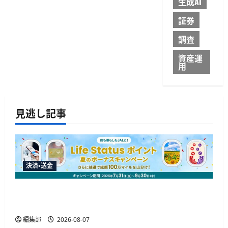
生成AI
証券
調査
資産運
用
見逃し記事
決済・送金
JALカードが夏のボーナスキャンペーンを開催、
最大30ボーナスLSP獲得の好機
編集部
2026-08-07