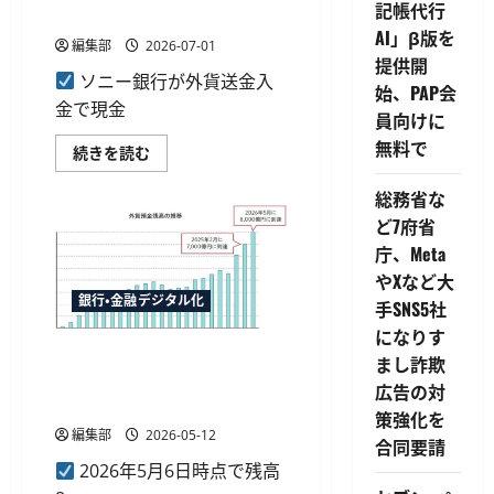
1000
記帳代行
のキャンペーンを開始
億
円
AI」β版を
編集部
2026-07-01
を
提供開
突
破
ソニー銀行が外貨送金入
始、PAP会
に
金で現金
つ
員向けに
い
て
無料で
ソ
続きを読む
さ
ニ
ら
ー
に
総務省な
銀
読
行、
む
ど7府省
外
貨
庁、Meta
送
金
やXなど大
で
銀行・金融デジタル化
最
手SNS5社
大
になりす
10
万
ソニー銀行の外貨預金残高が
まし詐欺
円
8,000億円に到達、国内個人
ま
広告の対
た
市場で11％超のシェア
は
策強化を
6
編集部
2026-05-12
合同要請
万
マ
2026年5月6日時点で残高
イ
ル