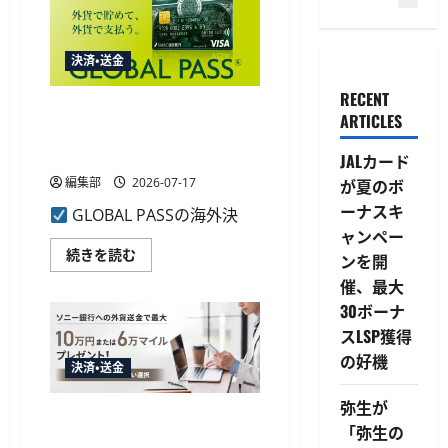
決済・送金
RECENT
SMBC信託のGLOBAL PASS、海
ARTICLES
外決済額が累計1000億円を突
破
JALカード
編集部
2026-07-17
が夏のボ
ーナスキ
GLOBAL PASSの海外決
ャンペー
SMBC
続きを読む
ンを開
信
託
催、最大
の
30ボーナ
GLOBAL
PASS、
スLSP獲得
海
外
の好機
決
決済・送金
済
額
弥生が
が
ソニー銀行、外貨送金で最大
累
「弥生の
計
10万円または6万マイル進呈