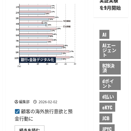
実証実験
シ
行
ェ
か
を9月開始
ア
ら
に
の
つ
外
い
貨
て
送
さ
金
ら
AI
受
に
取
読
で
AIエー
む
最
ジェン
大
ト
15
万
銀行・金融デジタル化
マ
B2B決
イ
済
ル
ソニー銀行、海外旅行の実施
付
与、
dポイ
率が43％へ上昇、渡航先は欧
現
ント
州と東南アジアへ二極化する
金
還
傾向
d払い
元
と
編集部
2026-02-02
の
eKYC
併
顧客の海外旅行意欲と預
用
も
JCB
金行動に
可
能
JPYC
に
ソ
続きを読む