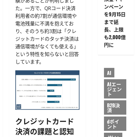
験があることが判明しまし
ンペーン
た。一方で、QRコード決済
を9月15日
利用者の約7割が通信環境や
まで延
電池残量に不満を抱えてお
長、上限
り、そのうち約3割は「クレ
も2,000億
ジットカードのタッチ決済は
円に
通信環境がなくても使える」
という特性を知らないと回答
しています。
AI
AIエー
ジェン
ト
B2B決
済
クレジットカード
dポイ
ント
決済の課題と認知