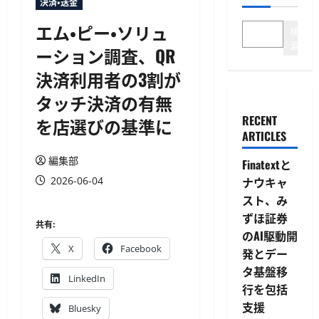
決済・送金
エム・ピー・ソリュ
検
索
ーション調査、QR
決済利用者の3割が
タッチ決済の有無
RECENT
を店選びの基準に
ARTICLES
編集部
Finatextと
2026-06-04
ナウキャ
スト、み
ずほ証券
共有:
のAI駆動開
X
Facebook
発とデー
タ基盤移
LinkedIn
行を包括
支援
Bluesky