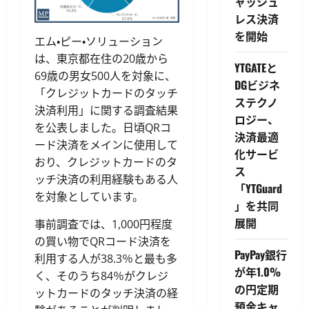
ャッシュ
レス決済
を開始
エム・ピー・ソリューション
は、東京都在住の20歳から
YTGATEと
69歳の男女500人を対象に、
DGビジネ
「クレジットカードのタッチ
ステクノ
決済利用」に関する調査結果
ロジー、
を公表しました。日頃QRコ
決済最適
ード決済をメインに使用して
化サービ
おり、クレジットカードのタ
ス
ッチ決済の利用経験もある人
「YTGuard
を対象としています。
」を共同
展開
事前調査では、1,000円程度
の買い物でQRコード決済を
PayPay銀行
利用する人が38.3％と最も多
が年1.0%
く、そのうち84％がクレジ
の円定期
ットカードのタッチ決済の経
預金キャ