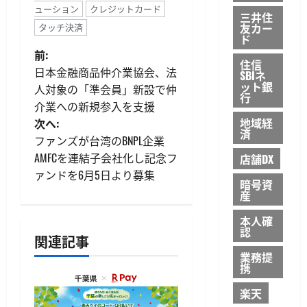
ューション
クレジットカード
三井住
友カー
タッチ決済
ド
投
前:
住信
日本金融商品仲介業協会、法
SBIネ
稿
ット銀
人対象の「準会員」新設で仲
行
介業への新規参入を支援
ナ
地域経
次へ:
済
ビ
ファンズが台湾のBNPL企業
AMFCを連結子会社化し記念フ
店舗DX
ゲ
ァンドを6月5日より募集
暗号資
産
ー
本人確
シ
認
関連記事
ョ
業務提
携
ン
楽天