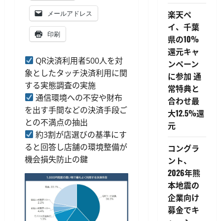
楽天ペ
メールアドレス
イ、千葉
印刷
県の10%
還元キャ
QR決済利用者500人を対
ンペーン
象としたタッチ決済利用に関
に参加 通
する実態調査の実施
常特典と
通信環境への不安や財布
合わせ最
を出す手間などの決済手段ご
大12.5%還
との不満点の抽出
元
約3割が店選びの基準にす
ると回答し店舗の環境整備が
コングラ
機会損失防止の鍵
ント、
2026年熊
本地震の
企業向け
募金でキ