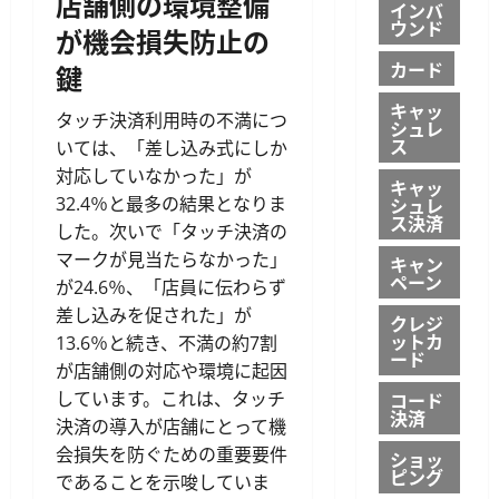
店舗側の環境整備
インバ
ウンド
が機会損失防止の
カード
鍵
キャッ
タッチ決済利用時の不満につ
シュレ
ス
いては、「差し込み式にしか
対応していなかった」が
キャッ
32.4％と最多の結果となりま
シュレ
ス決済
した。次いで「タッチ決済の
マークが見当たらなかった」
キャン
ペーン
が24.6％、「店員に伝わらず
差し込みを促された」が
クレジ
ットカ
13.6％と続き、不満の約7割
ード
が店舗側の対応や環境に起因
しています。これは、タッチ
コード
決済
決済の導入が店舗にとって機
会損失を防ぐための重要要件
ショッ
ピング
であることを示唆していま