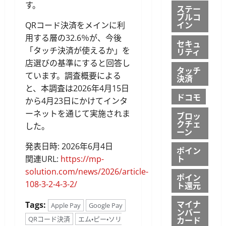
す。
ステー
ブルコ
イン
QRコード決済をメインに利
用する層の32.6％が、今後
セキュ
「タッチ決済が使えるか」を
リティ
店選びの基準にすると回答し
タッチ
ています。調査概要による
決済
と、本調査は2026年4月15日
ドコモ
から4月23日にかけてインタ
ーネットを通じて実施されま
ブロッ
クチェ
した。
ーン
発表日時: 2026年6月4日
ポイン
ト
関連URL:
https://mp-
solution.com/news/2026/article-
ポイン
108-3-2-4-3-2/
ト還元
マイナ
Tags:
Apple Pay
Google Pay
ンバー
カード
QRコード決済
エム・ピー・ソリ