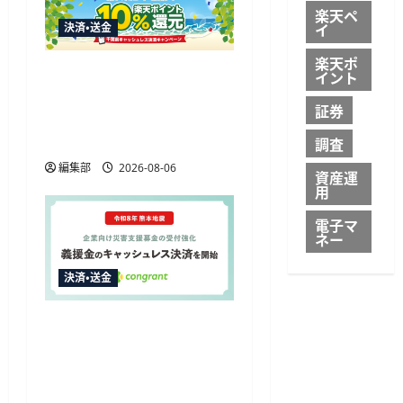
楽天ペ
イ
決済・送金
楽天ポ
楽天ペイ、千葉県の10%
イント
還元キャンペーンに参加
証券
通常特典と合わせ最大
12.5%還元
調査
編集部
2026-08-06
資産運
用
電子マ
ネー
決済・送金
コングラント、2026年熊
本地震の企業向け募金で
キャッシュレス決済を開
始