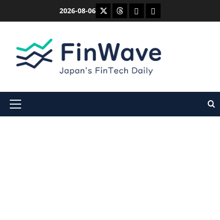
内
X
Threads
Bluesky
Mastodon
2026-08-06
容
を
ス
キ
ッ
プ
メ
イ
ン
メ
ニ
ュ
ー