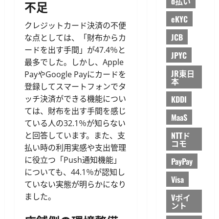
d払い
不足
eKYC
クレジットカード決済の不便
JCB
な点としては、「財布からカ
ードを出す手間」が47.4％と
JPYC
最多でした。しかし、Apple
JR東日
PayやGoogle Payにカードを
本
登録してスマートフォンでタ
ッチ決済ができる機能につい
KDDI
ては、財布を出す手間を感じ
MaaS
ている人の32.1％が知らない
NTTド
と回答しています。また、支
コモ
払い時の利用実感や支出管理
に役立つ「Push通知機能」
PayPay
についても、44.1％が認知し
Visa
ていない実態が明らかになり
ました。
Vポイ
ント